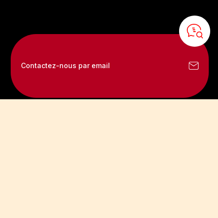
Contactez-nous par email
Suivez-nous :
Accédez à toute l'actualité du Puy du Fou, aux coulisses de nos spectacles et aux
témoignages de nos talents. Bien plus qu'un parc d'attractions, découvrez de l'intérieur
l'aventure artistique unique qui vous fait vibrer depuis plus de 45 ans.