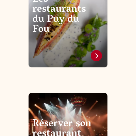
restaurants
du Puy du
Fou
Réserver son
restaurant