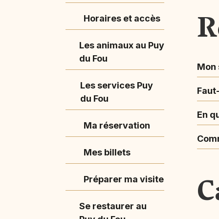
R
Horaires et accès
Les animaux au Puy
du Fou
Mon s
Les services Puy
Faut-
du Fou
En q
Ma réservation
Comm
Mes billets
C
Préparer ma visite
Se restaurer au