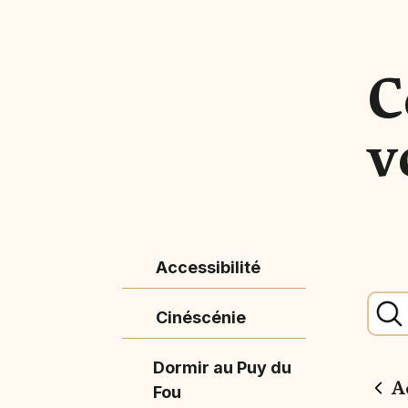
C
v
Accessibilité
Cinéscénie
Dormir au Puy du
A
Fou