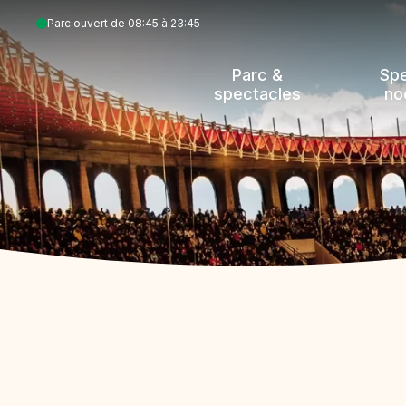
Aller
Parc ouvert de 08:45 à 23:45
au
contenu
Parc &
Sp
principal
spectacles
no