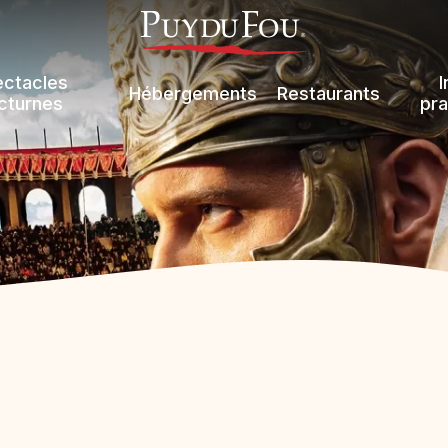
ectacles
I
Hébergements
Restaurants
cturnes
pra