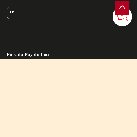
FR
Parc du Puy du Fou
Nos récompenses
Nos partenaires
Recrutement
Presse
Offices de Tourisme
Services
Boutique en ligne