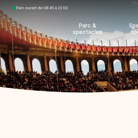
Aller
Parc ouvert de 08:45 à 22:00
au
contenu
Parc &
Sp
principal
spectacles
no