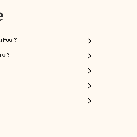
e
u Fou ?
rc ?