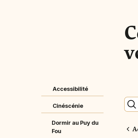
C
v
Accessibilité
Cinéscénie
Dormir au Puy du
A
Fou