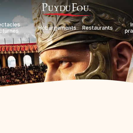
ectacles
I
Hébergements
Restaurants
cturnes
pra