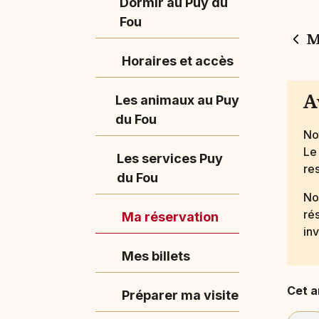
Dormir au Puy du
Fou
M
Horaires et accès
A
Les animaux au Puy
du Fou
No
Le
Les services Puy
res
du Fou
No
ré
Ma réservation
in
Mes billets
Cet ar
Préparer ma visite