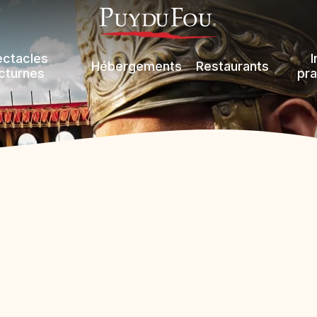
ectacles
I
Hébergements
Restaurants
cturnes
pra