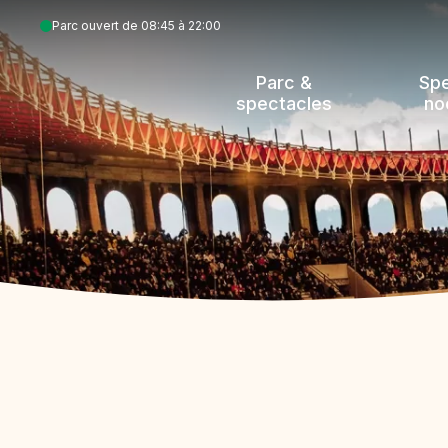
Aller
Parc ouvert de 08:45 à 22:00
au
contenu
Parc &
Sp
principal
spectacles
no