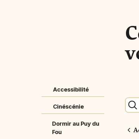
C
v
Accessibilité
Cinéscénie
Dormir au Puy du
A
Fou