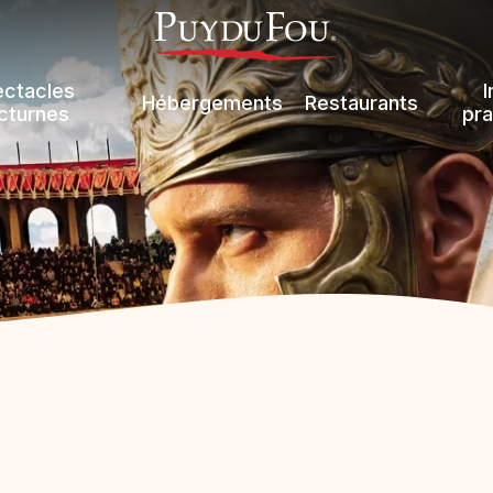
ectacles
I
Hébergements
Restaurants
cturnes
pra