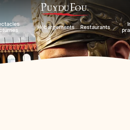
ectacles
I
Hébergements
Restaurants
cturnes
pra