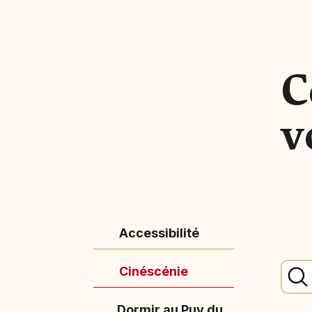
C
v
Accessibilité
Cinéscénie
Dormir au Puy du