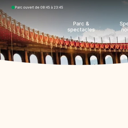
Aller
Parc ouvert de 08:45 à 23:45
au
contenu
Parc &
Sp
principal
spectacles
no