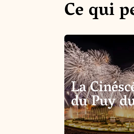
Ce qui p
La Cinésc
du Puy d