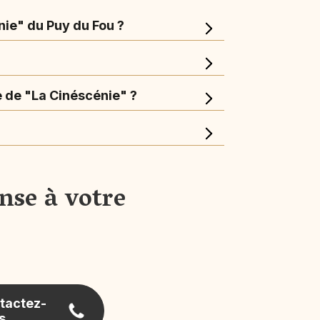
ie" du Puy du Fou ?
e de "La Cinéscénie" ?
nse à votre
tactez-
s