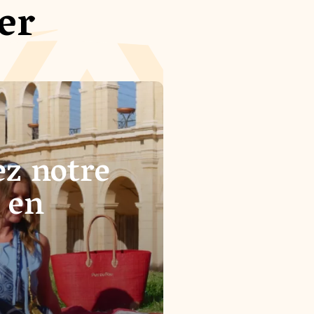
er
z notre
 en