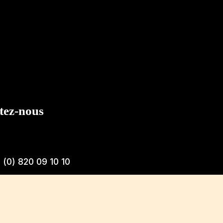
tez-nous
 (0) 820 09 10 10
12€/min + prix appel)
ouverture de la Centrale de réservation (heure de Paris), sans