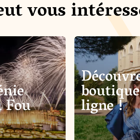
eut vous intéress
Découvre
énie
boutique
u Fou
ligne !