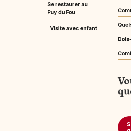
Se restaurer au
Comm
Puy du Fou
Quels
Visite avec enfant
Dois
Comb
Vo
qu
S
q