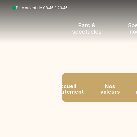
Aller
Accueil
Cuisinier H/F
Parc ouvert de 08:45 à 23:45
au
Fil
contenu
d'Ariane
Parc &
Sp
principal
spectacles
no
Accueil
Nos
Recrutement
valeurs