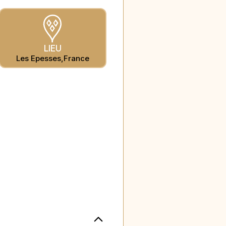
LIEU
Les Epesses
,
France