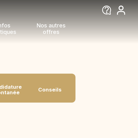
nfos
Nos autres
tiques
offres
didature
Conseils
FAQ
ontanée