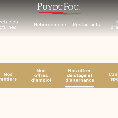
ectacles
I
Hébergements
Restaurants
cturnes
pra
Nos
Nos offres
Nos
Can
offres
de stage et
métiers
sp
d'emploi
d'alternance