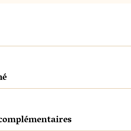
hé
 complémentaires