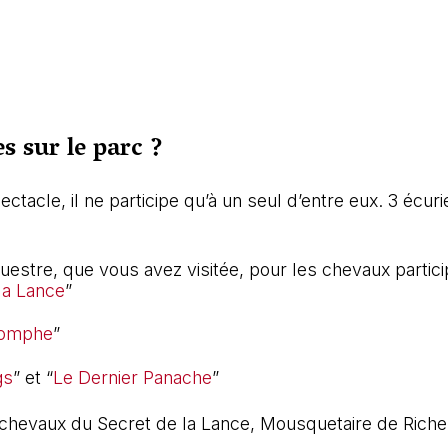
s sur le parc ?
ctacle, il ne participe qu’à un seul d’entre eux. 3 écur
:
estre, que vous avez visitée, pour les chevaux partici
la Lance
”
iomphe
”
gs
” et “
Le Dernier Panache
”
 chevaux du Secret de la Lance, Mousquetaire de Richel