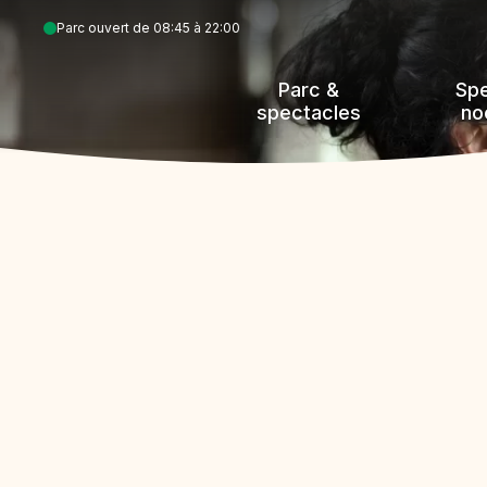
Aller
Parc ouvert de 08:45 à 22:00
au
contenu
Parc &
Sp
principal
spectacles
no