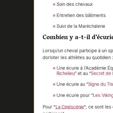
Soin des chevaux
Entretien des bâtiments
Suivi de la Maréchalerie
Combien y a-t-il d’écurie
Lorsqu’un cheval participe à un spe
dorloter les athlètes au quotidien 
Une écurie à l’Académie Équ
Richelieu
” et au “
Secret de 
Une écurie au “
Signe du Tr
Une écurie pour “
Les Vikin
Pour "
La Cinéscénie
", ce sont les