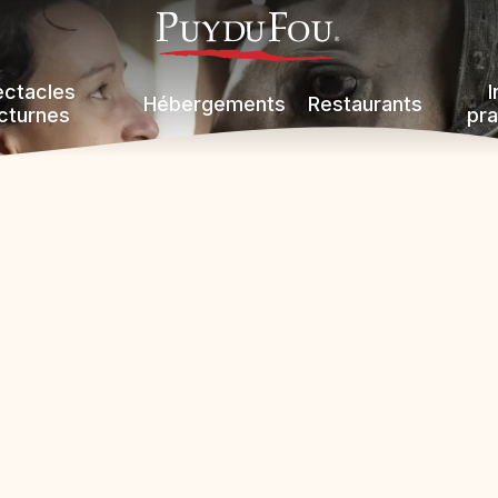
ectacles
I
Hébergements
Restaurants
cturnes
pra