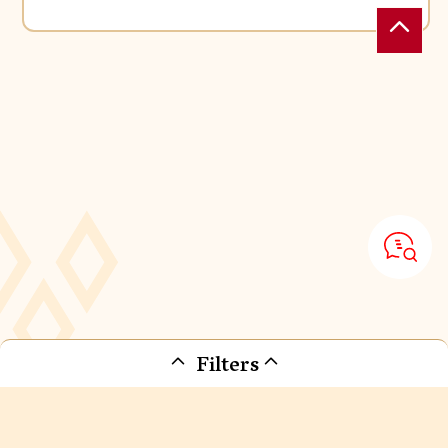
Filters
Er zijn werelden en tijdperken waarvan men dacht dat ze
voorgoed verdwenen waren. Het honderd jaar oude bos
van de Puy du Fou is echter hun toevluchtsoord geworden