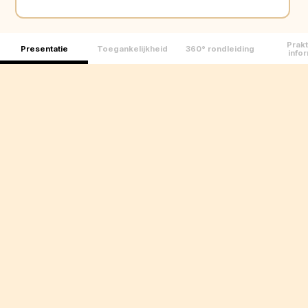
Prakt
Presentatie
Toegankelijkheid
360° rondleiding
infor