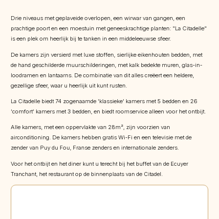
Drie niveaus met geplaveide overlopen, een wirwar van gangen, een
prachtige poort en een moestuin met geneeskrachtige planten: "La Citadelle"
is een plek om heerlijk bij te tanken in een middeleeuwse sfeer.
De kamers zijn versierd met luxe stoffen, sierlijke eikenhouten bedden, met
de hand geschilderde muurschilderingen, met kalk bedekte muren, glas-in-
loodramen en lantaarns. De combinatie van dit alles creëert een heldere,
gezellige sfeer, waar u heerlijk uit kunt rusten.
La Citadelle biedt 74 zogenaamde 'klassieke' kamers met 5 bedden en 26
'comfort' kamers met 3 bedden, en biedt roomservice alleen voor het ontbijt.
Alle kamers, met een oppervlakte van 28m², zijn voorzien van
airconditioning. De kamers hebben gratis Wi-Fi en een televisie met de
zender van Puy du Fou, Franse zenders en internationale zenders.
Voor het ontbijt en het diner kunt u terecht bij het buffet van de Ecuyer
Tranchant, het restaurant op de binnenplaats van de Citadel.