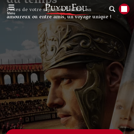
du temps
Aller
au
Faites de votre séjour en famille, en
contenu
Menu
amoureux ou entre amis, un voyage unique !
principal