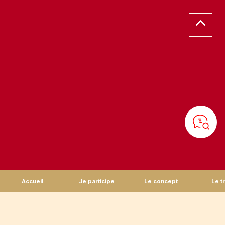
Accueil
Je participe
Le concept
Le t