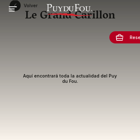
Pasar
Volver
al
Le Grand Carillon
contenido
principal
Rese
Aquí encontrará toda la actualidad del Puy
du Fou.