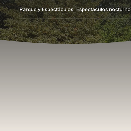
Pasar
Parque y Espectáculos
Espectáculos nocturno
al
contenido
principal