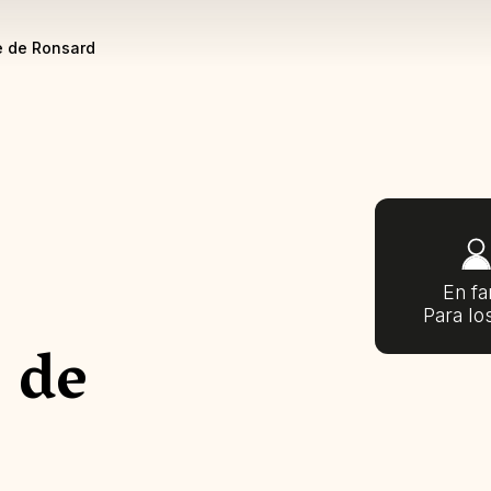
e de Ronsard
En fa
Para lo
 de