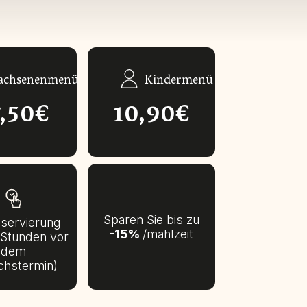
achsenenmenü
Kindermenü
7,50€
10,90€
Sparen Sie bis zu
eservierung
-15%
/mahlzeit
 Stunden vor
dem
chstermin)