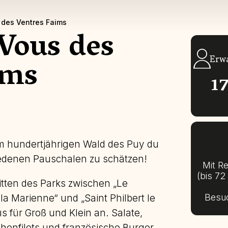
des Ventres Faims
Vous des
ims
Erw
1
m hundertjährigen Wald des Puy du
iedenen Pauschalen zu schätzen!
Mit R
(bis 72
mitten des Parks zwischen „Le
Besu
la Marienne“ und „Saint Philbert le
s für Groß und Klein an. Salate,
chenfilets und französische Burger