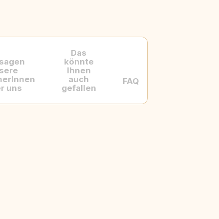
Das
 sagen
könnte
sere
Ihnen
herInnen
auch
FAQ
r uns
gefallen