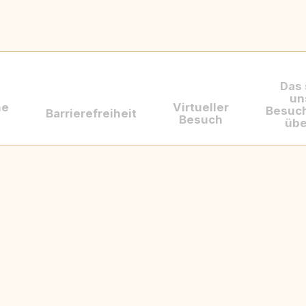
Das
un
he
Virtueller
Besuc
Barrierefreiheit
Besuch
übe