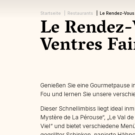
Startseite
Restaurants
Le Rendez-Vous 
Le Rendez-
Pfadnavigation
Ventres Fa
Genießen Sie eine Gourmetpause i
Fou und lernen Sie unsere versch
Dieser Schnellimbiss liegt ideal in
Mystère de La Pérouse“, „Le Val de 
Viel“ und bietet verschiedene Menü
gegrillter Schinken, panierte Hähn