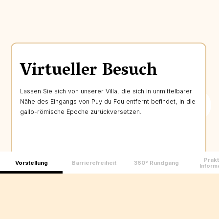
Virtueller Besuch
Lassen Sie sich von unserer Villa, die sich in unmittelbarer
Nähe des Eingangs von Puy du Fou entfernt befindet, in die
gallo-römische Epoche zurückversetzen.
Prakt
Vorstellung
Barrierefreiheit
360° Rundgang
Inform
Entdecken Sie