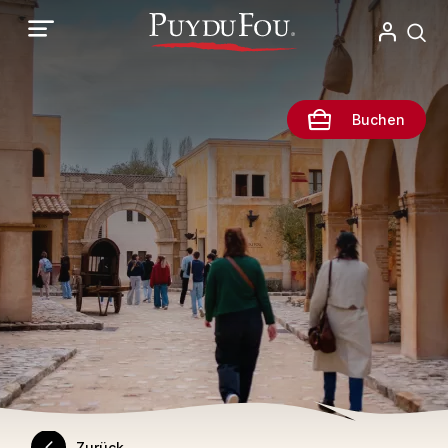
Direkt
zum
Inhalt
Buchen
Zurück