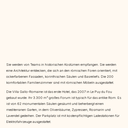
Sie werden von Teams in historischen Kostümen empfangen. Sie werden
eine Architektur entdecken, die sich an den römischen Foren orientiert, mit
ockerfarbenen Fassaden, korinthischen Säulen und Basreliefs. Die 200
komfortablen Familienzimmer sind mit römischen Möbeln ausgestattet.
Die Villa Gallo-Romaine ist das erste Hotel, das 2007 in Le Puy du Fou
gebaut wurde. Ihr 3.300 m² großes Forum ist typisch für das antike Rom. Es
ist von 62 monumentalen Säulen gesäumt und beherbergt einen
mediterranen Garten, in dem Olivenbäume, Zypressen, Rosmarin und
Lavendel gedeihen. Der Parkplatz ist mit kostenpflichtigen Ladestationen für
Elektrofahrzeuge ausgestattet.